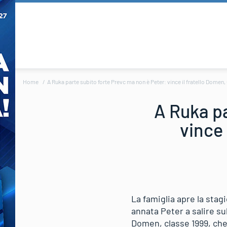
Home
A Ruka parte subito forte Prevc ma non è Peter: vince il fratello Domen
A Ruka pa
vince 
La famiglia apre la sta
annata Peter a salire sul
Domen, classe 1999, che 