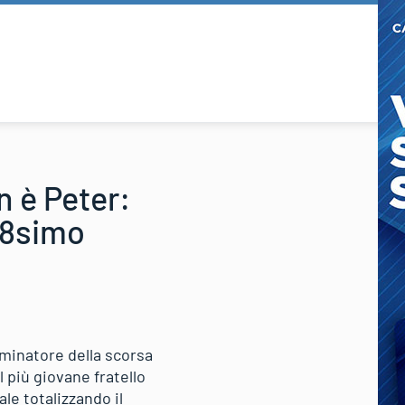
n è Peter:
 38simo
ominatore della scorsa
l più giovane fratello
le totalizzando il