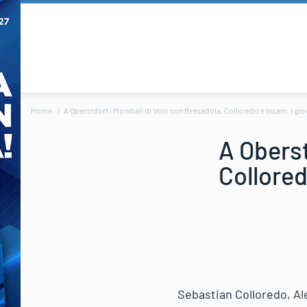
Home
A Oberstdorf i Mondiali di Volo con Bresadola, Colloredo e Insam. I giov
A Oberst
Collored
Sebastian Colloredo, Al