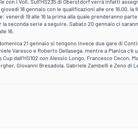
con i Voli. Sull’HS235 di Oberstdorf verrà infatti assegna
giovedì 18 gennaio con le qualificazioni alle ore 16.00, la
e: venerdì 19 alle 16 la prima alla quale prenderanno part
r la seconda serie a seguire. Sabato 20 gennaio ci sarann
lle 16.
omenica 21 gennaio si tengono invece due gare di Conti
iele Varesco e Roberto Dellasega, mentre a Planica c’è 
 Cup dall’HS102 con Alessio Longo, Francesco Cecon, Matt
gher, Giovanni Bresadola, Gabriele Zambelli e Zeno di L