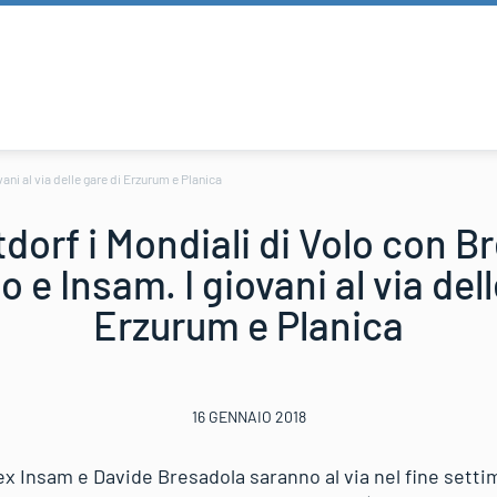
ani al via delle gare di Erzurum e Planica
dorf i Mondiali di Volo con B
o e Insam. I giovani al via dell
Erzurum e Planica
16 GENNAIO 2018
ex Insam e Davide Bresadola saranno al via nel fine sett