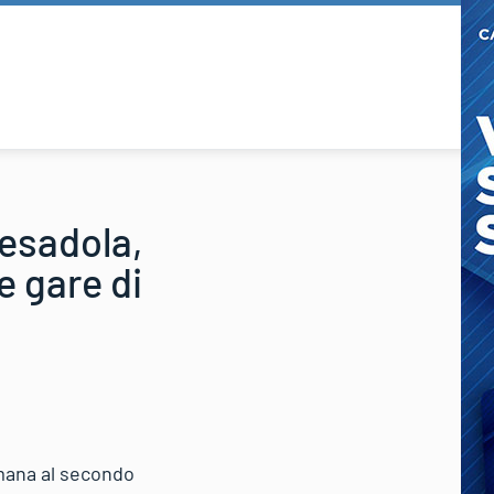
resadola,
e gare di
imana al secondo