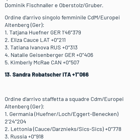
Dominik Fischnaller e Oberstolz/Gruber.
Ordine d’arrivo singolo femminile CdM/Europei
Altenberg (Ger):
1. Tatjana Huefner GER 1’46″379
2. Eliza Cauce LAT +0″211
3. Tatiana Ivanova RUS +0″313
4. Natalie Geisenberger GER +0″406
5. Kimberly McRae CAN +0″507
13. Sandra Robatscher ITA +1″066
Ordine d’arrivo staffetta a squadre Cdm/Europei
Altenberg (Ger):
1. Germania (Huefner/Loch/Eggert-Benecken)
2’24″204
2. Lettonia (Cauce/Darznieks/Sics-Sics) +0″778
3. Russia +0″918