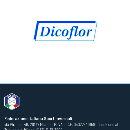
Federazione Italiana Sport Invernali
via Piranesi 46, 20137 Milano – P.IVA e C.F. 05027640159 – Iscrizione al
Tribunale di Milano n° 63, 11.12.2004