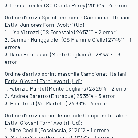
3. Denis Oreiller (SC Granta Parey) 29’19″5 – 4 errori
Ordine d’arrivo Sprint femminile Campionati Italiani
Estivi Juniores Forni Avoltri (Ud):
1. Lisa Vittozzi (CS Forestale) 24’53″0 – 2 errori
2. Carmen Runggaldier (GS Fiamme Gialle) 27’45″1 – 1
errore
3. Ilaria Baritussio (Monte Coglians) – 28’33″7 – 3
errori
Ordine d’arrivo sprint maschile Campionati Italiani
Estivi Giovani Forni Avoltri (Ud):
1. Fabrizio Puntel (Monte Coglians) 23’29″4 – 2 errori
2. Andrea Baretto (Entraque) 23’35″4 – 3 errori
3. Paul Traut (Val Martello) 24’36″5 – 4 errori
Ordine d’arrivo sprint femminile Campionati Italiani
Estivi Giovani Forni Avoltri (Ud):
1. Alice Cogilli (Focolaccia) 21’20″2 – 1 errore
2. Martina Sirigu (Entraque) 21’25″7 – 1 errore