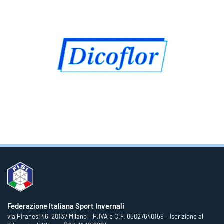
Federazione Italiana Sport Invernali
via Piranesi 46, 20137 Milano – P.IVA e C.F. 05027640159 – Iscrizione al