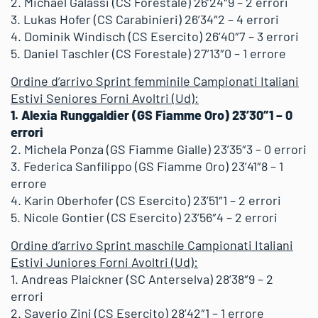
2. Michael Galassi (CS Forestale) 26’24″9 – 2 errori
3. Lukas Hofer (CS Carabinieri) 26’34″2 – 4 errori
4. Dominik Windisch (CS Esercito) 26’40″7 – 3 errori
5. Daniel Taschler (CS Forestale) 27’13″0 – 1 errore
Ordine d’arrivo Sprint femminile Campionati Italiani
Estivi Seniores Forni Avoltri (Ud):
1. Alexia Runggaldier (GS Fiamme Oro) 23’30″1 – 0
errori
2. Michela Ponza (GS Fiamme Gialle) 23’35″3 – 0 errori
3. Federica Sanfilippo (GS Fiamme Oro) 23’41″8 – 1
errore
4. Karin Oberhofer (CS Esercito) 23’51″1 – 2 errori
5. Nicole Gontier (CS Esercito) 23’56″4 – 2 errori
Ordine d’arrivo Sprint maschile Campionati Italiani
Estivi Juniores Forni Avoltri (Ud):
1. Andreas Plaickner (SC Anterselva) 28’38″9 – 2
errori
2. Saverio Zini (CS Esercito) 28’42″1 – 1 errore