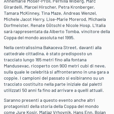
Annemarie Moser-Pröll, Pernilla Wiberg, Marc
Girardelli, Marcel Hirscher, Petra Kronberger,
Tamara McKinney, Tina Maze, Andreas Wenzel,
Michele Jacot Herry, Lise-Marie Morerod, Michaela
Dorfmeister, Renate Götschl e Nicole Hosp. L’Italia
sarà rappresentata da Alberto Tomba, vincitore della
Coppa del mondo assoluta nel 1995.
Nella centralissima Bakaceva Street, davanti alla
cattedrale cittadina, è stato predisposto un
tracciato lungo 165 metri fino alla fontana
Mandusevac, ricoperto con 900 metri cubi di neve,
sulla quale le celebrità si affronteranno in una gara a
coppie. I campioni del passato si esibiranno su un
tracciato costituito nella parte iniziale dai paletti
utilizzati 50 anni fa fino ad arrivare a quelli attuali.
Saranno presenti a questo evento anche altri
protagonisti della storia della Coppa del mondo
come Jure Kosir, Matjaz Vrhovnik, Hans Enn, Bojan