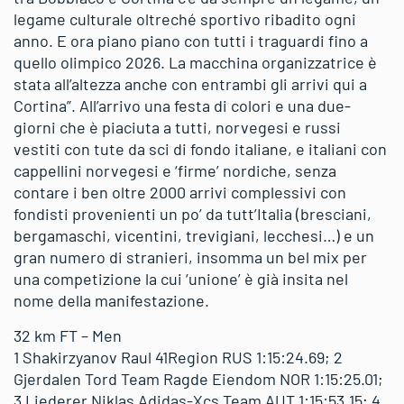
legame culturale oltreché sportivo ribadito ogni
anno. E ora piano piano con tutti i traguardi fino a
quello olimpico 2026. La macchina organizzatrice è
stata all’altezza anche con entrambi gli arrivi qui a
Cortina”. All’arrivo una festa di colori e una due-
giorni che è piaciuta a tutti, norvegesi e russi
vestiti con tute da sci di fondo italiane, e italiani con
cappellini norvegesi e ‘firme’ nordiche, senza
contare i ben oltre 2000 arrivi complessivi con
fondisti provenienti un po’ da tutt’Italia (bresciani,
bergamaschi, vicentini, trevigiani, lecchesi…) e un
gran numero di stranieri, insomma un bel mix per
una competizione la cui ‘unione’ è già insita nel
nome della manifestazione.
32 km FT – Men
1 Shakirzyanov Raul 41Region RUS 1:15:24.69; 2
Gjerdalen Tord Team Ragde Eiendom NOR 1:15:25.01;
3 Liederer Niklas Adidas-Xcs Team AUT 1:15:53.15; 4