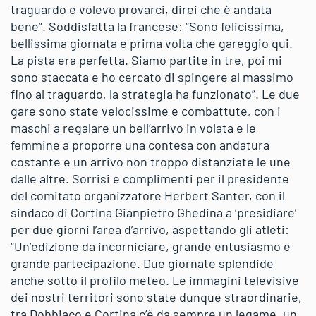
traguardo e volevo provarci, direi che è andata
bene”. Soddisfatta la francese: “Sono felicissima,
bellissima giornata e prima volta che gareggio qui.
La pista era perfetta. Siamo partite in tre, poi mi
sono staccata e ho cercato di spingere al massimo
fino al traguardo, la strategia ha funzionato”. Le due
gare sono state velocissime e combattute, con i
maschi a regalare un bell’arrivo in volata e le
femmine a proporre una contesa con andatura
costante e un arrivo non troppo distanziate le une
dalle altre. Sorrisi e complimenti per il presidente
del comitato organizzatore Herbert Santer, con il
sindaco di Cortina Gianpietro Ghedina a ‘presidiare’
per due giorni l’area d’arrivo, aspettando gli atleti:
“Un’edizione da incorniciare, grande entusiasmo e
grande partecipazione. Due giornate splendide
anche sotto il profilo meteo. Le immagini televisive
dei nostri territori sono state dunque straordinarie,
tra Dobbiaco e Cortina c’è da sempre un legame, un