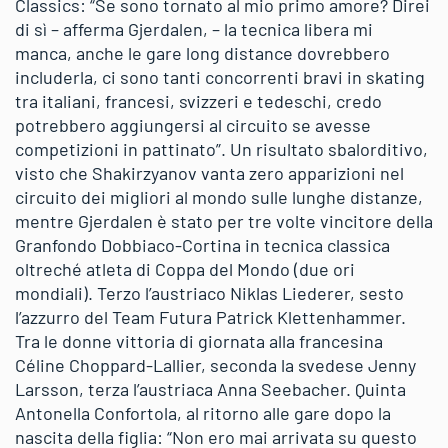
Classics: “Se sono tornato al mio primo amore? Direi
di sì – afferma Gjerdalen, – la tecnica libera mi
manca, anche le gare long distance dovrebbero
includerla, ci sono tanti concorrenti bravi in skating
tra italiani, francesi, svizzeri e tedeschi, credo
potrebbero aggiungersi al circuito se avesse
competizioni in pattinato”. Un risultato sbalorditivo,
visto che Shakirzyanov vanta zero apparizioni nel
circuito dei migliori al mondo sulle lunghe distanze,
mentre Gjerdalen è stato per tre volte vincitore della
Granfondo Dobbiaco-Cortina in tecnica classica
oltreché atleta di Coppa del Mondo (due ori
mondiali). Terzo l’austriaco Niklas Liederer, sesto
l’azzurro del Team Futura Patrick Klettenhammer.
Tra le donne vittoria di giornata alla francesina
Céline Choppard-Lallier, seconda la svedese Jenny
Larsson, terza l’austriaca Anna Seebacher. Quinta
Antonella Confortola, al ritorno alle gare dopo la
nascita della figlia: “Non ero mai arrivata su questo