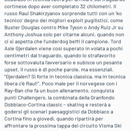
cortinese dopo aver completato 32 chilometri. Il
russo Raul Shakirzyanov sorprende tutti con un ‘ko
tecnico’ degno dei migliori exploit pugilistici, come
Buster Douglas contro Mike Tyson o Andy Ruiz Jr su
Anthony Joshua solo per citarne alcuni, quando non
ci si aspetta che l’underdog beffi il campione. Tord
Asle Gjerdalen viene così superato in volata a pochi
centimetri dal traguardo, quando lo strafavorito
forse sottovaluta l’avversario e subisce un pesante
upset. Il russo è di poche parole, ma essenziali.
“Gjerdalen? Sì forte in tecnica classica, ma in tecnica
libera c’è Raul!”. Poco male per il norvegese con i
Ray-Ban che fa un buon allenamento, conquista
punti Challengers, la combinata della Granfondo
Dobbiaco-Cortina classic – skating e resterà a
godersi gli scenari paesaggistici da Dobbiaco a
Cortina fino a giovedì, quando ripartirà per
affrontare la prossima tappa del circuito Visma Ski