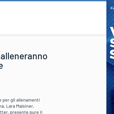
i alleneranno
e
e per gli allenamenti
na, Lara Malsiner,
ter, presente pure il