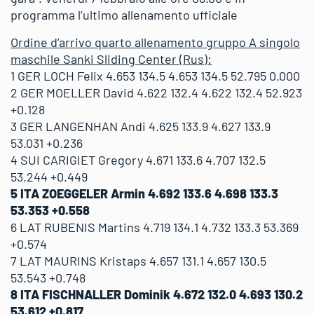
programma l’ultimo allenamento ufficiale
Ordine d’arrivo quarto allenamento gruppo A singolo
maschile Sanki Sliding Center (Rus):
1 GER LOCH Felix 4.653 134.5 4.653 134.5 52.795 0.000
2 GER MOELLER David 4.622 132.4 4.622 132.4 52.923
+0.128
3 GER LANGENHAN Andi 4.625 133.9 4.627 133.9
53.031 +0.236
4 SUI CARIGIET Gregory 4.671 133.6 4.707 132.5
53.244 +0.449
5 ITA ZOEGGELER Armin 4.692 133.6 4.698 133.3
53.353 +0.558
6 LAT RUBENIS Martins 4.719 134.1 4.732 133.3 53.369
+0.574
7 LAT MAURINS Kristaps 4.657 131.1 4.657 130.5
53.543 +0.748
8 ITA FISCHNALLER Dominik 4.672 132.0 4.693 130.2
53.612 +0.817