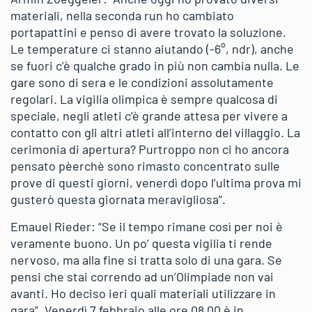
materiali, nella seconda run ho cambiato
portapattini e penso di avere trovato la soluzione.
Le temperature ci stanno aiutando (-6°, ndr), anche
se fuori c’è qualche grado in più non cambia nulla. Le
gare sono di sera e le condizioni assolutamente
regolari. La vigilia olimpica è sempre qualcosa di
speciale, negli atleti c’è grande attesa per vivere a
contatto con gli altri atleti all’interno del villaggio. La
cerimonia di apertura? Purtroppo non ci ho ancora
pensato pèerchè sono rimasto concentrato sulle
prove di questi giorni, venerdì dopo l’ultima prova mi
gusterò questa giornata meravigliosa”.
Emauel Rieder: “Se il tempo rimane così per noi è
veramente buono. Un po’ questa vigilia ti rende
nervoso, ma alla fine si tratta solo di una gara. Se
pensi che stai correndo ad un’Olimpiade non vai
avanti. Ho deciso ieri quali materiali utilizzare in
gara”. Venerdì 7 febbraio alle ore 08.00 è in