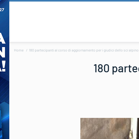
Home
180 partecipanti al corso di aggiornamento per i giudici dello sci alpino
180 parte